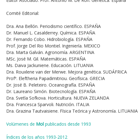
Editor Asociado: Prof. Antonio M. De Ron. Genética. España
Comité Editorial:
Dra. Ana Bellón. Periodismo científico. ESPAÑA
Dr. Manuel L. Casalderrey. Química. ESPAÑA
Dr. Fernando Cobo. Hidrobiología. ESPAÑA
Prof. Jorge Del Rio Montiel. Ingeniería. MEXICO
Dra. Marta Galván. Agronomía. ARGENTINA
MSc. José M. Gil. Matemáticas. ESPAÑA
Ms. Daiva Jackuniene. Educación. LITUANIA
Dra. Rouxlene van der Merwe. Mejora genética. SUDÁFRICA
Profª. Eleftheria Papadimitriou. Geofísica. GRECIA
Dr. José B. Peleteiro. Oceanografía. ESPAÑA
Dr. Laureano Simón. Biotecnología. ESPAÑA
Dra. Svetla Sofkova. Horticultura. NUEVA ZELANDA
Dra. Francesca Sparvoli. Nutrición. ITALIA
Dra. Grazina Tautvaisiene. Física Teórica y Astronomía. LITUANIA
Volúmenes de
Mol
publicados desde 1993
Índices de los años 1993-2012